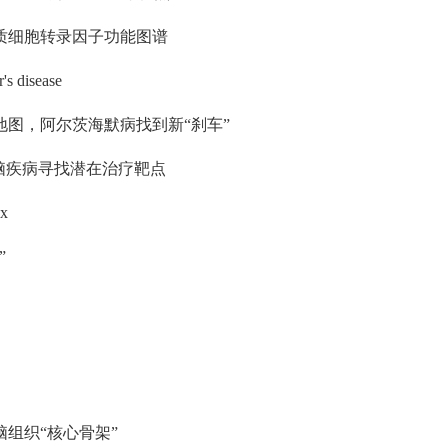
质细胞转录因子功能图谱
's disease
图，阿尔茨海默病找到新“刹车”
脑疾病寻找潜在治疗靶点
ex
”
组织“核心骨架”