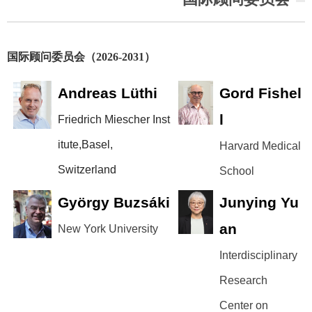
国际顾问委员会（
2026-2031
）
Andreas Lüthi
Gord Fishel
l
Friedrich Miescher Inst
itute,Basel,
Harvard Medical
Switzerland
School
György Buzsáki
Junying Yu
an
New York University
Interdisciplinary
Research
Center on