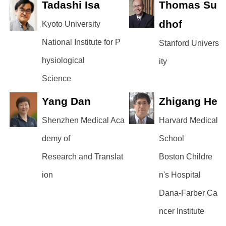
Tadashi Isa
Thomas Su
dhof
Kyoto University
National Institute for P
Stanford Univers
hysiological
ity
Science
Yang Dan
Zhigang He
Shenzhen Medical Aca
Harvard Medical
demy of
School
Research and Translat
Boston Childre
ion
n's Hospital
Dana-Farber Ca
ncer Institute