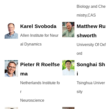
Biology and Che
mistry,CAS
Karel Svoboda
Matthew Ru
shworth
Allen Institute for Neur
al Dynamics
University Of Oxf
ord
Pieter R Roelfse
Songhai Sh
ma
i
Netherlands Institute fo
Tsinghua Univer
r
sity
Neuroscience