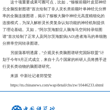
这十项重要成果可圈可点，比如，“猕猴前额叶皮层神经
元全脑投射图谱”首次绘制了非人灵长类前额叶单神经元分辨
率的全脑连接图谱，揭示了猕猴大脑中神经元高度精细化的
连接模式，为深入解析灵长类复杂认知功能的神经机制提供
了理论基础。又如，“阿尔茨海默症人脑海马空间转录组图
谱”首次绘制了正常人及阿尔茨海默病(AD)患者海马的单细胞
分辨率空间转录图谱。
另据蒲慕明透露，“介观灵长类脑图谱研究国际联盟”计
划于今年9月正式成立，来自十几个国家的科研人员将携手进
行灵长类动物的脑图谱研究。
来源 中新社记者郑莹莹
https://m.chinanews.com/wap/detail/chs/zw/10446233.shtml