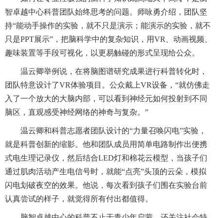
智卓越中心科普团队始终思考的问题。师咏勇介绍，团队坚
持“能动手操作的实验，就不只是演示；能演示的实验，就不
只是PPT展示”，把脑科学中的复杂知识，用VR、动画视频、
趣味装置等手段可视化，以更易触碰的形式呈现给公众。
温云卿举例说，在将脑图谱研究成果进行科普转化时，
团队特意设计了VR体验项目。公众戴上VR设备，“就仿佛走
入了一个放大的大脑内部，可以看到神经元如何投射到不同
脑区，直观感受神经网络的神奇与复杂。”
温云卿和科普志愿者团队设计的“力量召唤闪电”实验，
就是科普创新的缩影。他和团队成员用简单电路制作出便携
式电生理记录仪，然后结合LED灯和棉花云模型，当孩子们
通过肌肉活动产生电信号时，就能“点亮”头顶的云朵，模拟
闪电划破夜空的效果。他说，每次看到孩子们围在实验台前
认真尝试的样子，就觉得所有付出都值得。
脑智卓越中心的科普不止于青少年启蒙，还关注社会特