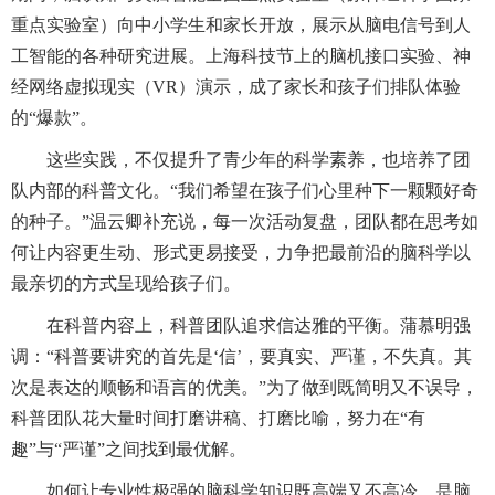
重点实验室）向中小学生和家长开放，展示从脑电信号到人
工智能的各种研究进展。上海科技节上的脑机接口实验、神
经网络虚拟现实（VR）演示，成了家长和孩子们排队体验
的“爆款”。
这些实践，不仅提升了青少年的科学素养，也培养了团
队内部的科普文化。“我们希望在孩子们心里种下一颗颗好奇
的种子。”温云卿补充说，每一次活动复盘，团队都在思考如
何让内容更生动、形式更易接受，力争把最前沿的脑科学以
最亲切的方式呈现给孩子们。
在科普内容上，科普团队追求信达雅的平衡。蒲慕明强
调：“科普要讲究的首先是‘信’，要真实、严谨，不失真。其
次是表达的顺畅和语言的优美。”为了做到既简明又不误导，
科普团队花大量时间打磨讲稿、打磨比喻，努力在“有
趣”与“严谨”之间找到最优解。
如何让专业性极强的脑科学知识既高端又不高冷，是脑