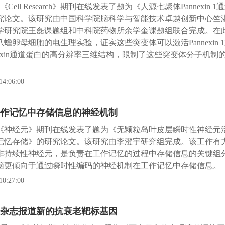
《Cell Research》期刊在线发表了题为《人源七聚体Pannexin
究论文。该研究由中国科学院脑科学与智能技术卓越创新中心竺
学研究院王磊课题组和中科院药物所余学奎课题组联合完成。在
蟾卵母细胞的电生理实验，证实这些突变体可以激活Pannexin
nnexin通道蛋白的高分辨率三维结构，限制了这些突变体分子机
14:06:00
作记忆中存储信息的神经机制
，《神经元》期刊在线发表了题为《无颗粒岛叶皮层瞬时性神经元
记忆存储》的研究论文。该研究由李澄宇研究组完成。该工作有
非持续性神经元，是负责在工作记忆的过程中存储信息的关键组
脑更倾向于通过瞬时性编码的神经机制在工作记忆中存储信息。
10:27:00
杂志报道新的抗衰老靶标基因