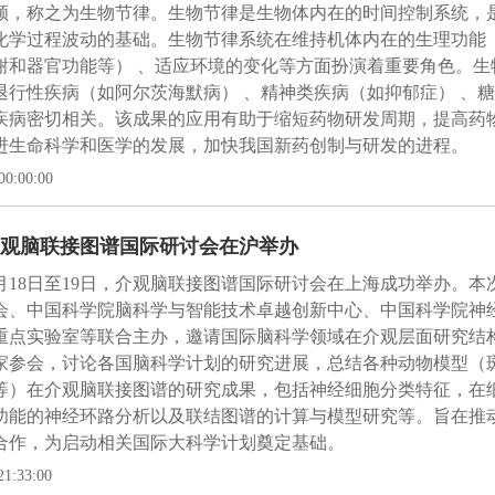
领，称之为生物节律。生物节律是生物体内在的时间控制系统，
化学过程波动的基础。生物节律系统在维持机体内在的生理功能（
谢和器官功能等） 、适应环境的变化等方面扮演着重要角色。生
退行性疾病（如阿尔茨海默病） 、精神类疾病（如抑郁症） 、
疾病密切相关。该成果的应用有助于缩短药物研发周期，提高药
进生命科学和医学的发展，加快我国新药创制与研发的进程。
00:00:00
年介观脑联接图谱国际研讨会在沪举办
11月18日至19日，介观脑联接图谱国际研讨会在上海成功举办。
会、中国科学院脑科学与智能技术卓越创新中心、中国科学院神
重点实验室等联合主办，邀请国际脑科学领域在介观层面研究结
家参会，讨论各国脑科学计划的研究进展，总结各种动物模型（
等）在介观脑联接图谱的研究成果，包括神经细胞分类特征，在
功能的神经环路分析以及联结图谱的计算与模型研究等。旨在推
合作，为启动相关国际大科学计划奠定基础。
21:33:00