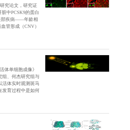
篇研究论文，研究证
脏中PCSK9的蛋白
眼部疾病——年龄相
血管形成（CNV）
钟的活体单细胞成像》
究组、何杰研究组与
以活体实时观测斑马
在发育过程中是如何