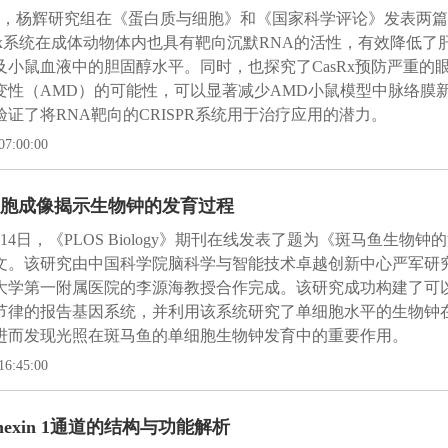
年3月，杨辉研究组在《蛋白质与细胞》和《国家科学评论》发表两
Rx系统在成体动物体内也具有靶向沉默RNA的活性，有效降低了肝
及小鼠血液中的胆固醇水平。同时，也探究了CasRx预防严重的
变性（AMD）的可能性，可以显著减少AMD小鼠模型中脉络膜新
证了将RNA靶向的CRISPR系统用于治疗应用的潜力。
07:00:00
胞成像揭示生物钟的发育过程
3月14日，《PLOS Biology》期刊在线发表了题为《斑马鱼生物
文。该研究由中国科学院脑科学与智能技术卓越创新中心严军研
大学第一附属医院的李源海教授合作完成。该研究成功构建了可
节律的报告基因系统，并利用该系统研究了单细胞水平的生物钟
进而发现光照在斑马鱼的单细胞生物钟发育中的重要作用。
16:45:00
nexin 1通道的结构与功能解析