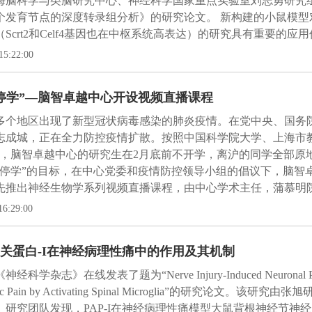
海脑科学与类脑研究中心、神经科学国家重点实验室刘志勇研究
个发育节点的深度转录组分析》的研究论文。 新构建的小鼠模型
（Scrt2和Celf4基因也在中枢系统高表达）的研究具有重要
15:22:00
停学”—脑智卓越中心开设视频直播课程
多个地区出现了新型冠状病毒感染的肺炎疫情。在党中央、国务
志成城，正在全力防控疫情扩散。按照中国科学院大学、上海市
求，脑智卓越中心的研究生在2月底前不开学，离沪的同学全部原
不停学”的目标，在中心党委和疫情防控领导小组的倡议下，脑智卓越
率先推出神经生物学系列视频直播课程，由中心学术主任，蒲慕明
16:29:00
关蛋白-I在神经病理性痛中的作用及其机制
经科学杂志》在线发表了题为“Nerve Injury-Induced Neuronal PAP-
thic Pain by Activating Spinal Microglia”的研究论文。该
。研究团队发现，PAP-I在神经病理性痛模型大鼠背根神经节神