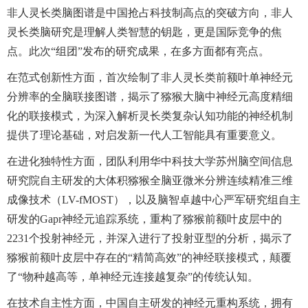
非人灵长类脑图谱是中国抢占科技制高点的突破方向，非人
灵长类脑研究是理解人类智慧的钥匙，更是国际竞争的焦
点。此次“组团”发布的研究成果，在多方面都有亮点。
在范式创新性方面，首次绘制了非人灵长类前额叶单神经元
分辨率的全脑联接图谱，揭示了猕猴大脑中神经元高度精细
化的联接模式，为深入解析灵长类复杂认知功能的神经机制
提供了理论基础，对启发新一代人工智能具有重要意义。
在进化独特性方面，团队利用华中科技大学苏州脑空间信息
研究院自主研发的大体积猕猴全脑亚微米分辨连续精准三维
成像技术（LV-fMOST），以及脑智卓越中心严军研究组自主
研发的Gapr神经元追踪系统，重构了猕猴前额叶皮层中的
2231个投射神经元，并深入进行了投射亚型的分析，揭示了
猕猴前额叶皮层中存在的“精简高效”的神经联接模式，颠覆
了“物种越高等，单神经元连接越复杂”的传统认知。
在技术自主性方面，中国自主研发的神经元重构系统，拥有