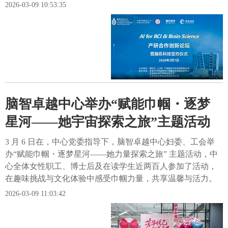
2026-03-09 10:53:35
脑智卓越中心举办“赋能巾帼・逐梦
星河——她宇宙探索之旅”主题活动
3 月 6 日在，中心党委指导下，脑智卓越中心妇委、工会举
办“赋能巾帼・逐梦星河——她力量探索之旅” 主题活动，中
心全体女性职工、博士后及在读学生近两百人参加了活动，
在趣味挑战与文化体验中感受巾帼力量，共享温馨与活力。
2026-03-09 11:03:42