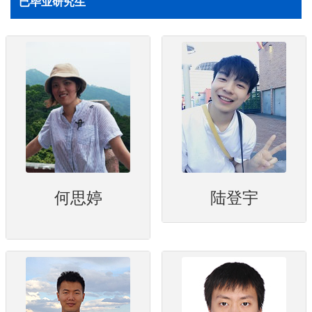
已毕业研究生
何思婷
陆登宇