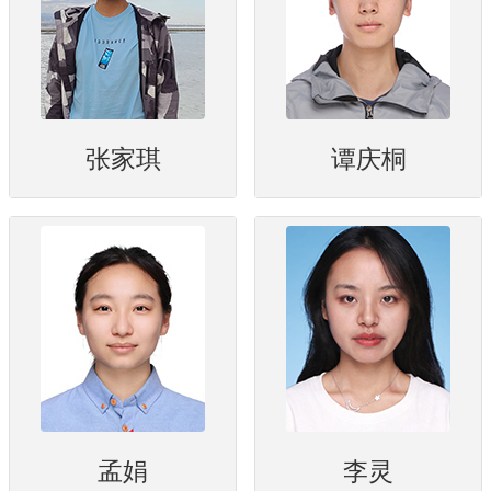
张家琪
谭庆桐
孟娟
李灵