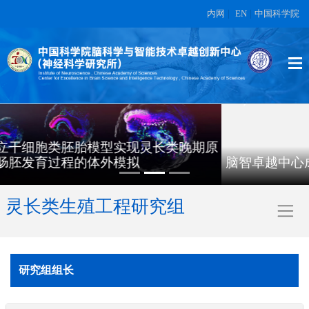
内网
|
EN
|
中国科学院
脑智卓越中心成功获得健康存活的体细胞克隆恒河猴
灵长类生殖工程研究组
研究组组长