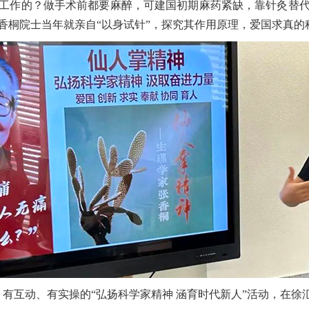
工作的？做手术前都要麻醉，可建国初期麻药紧缺，靠针灸替
香桐院士当年就亲自“以身试针”，探究其作用原理，爱国求真的
、有互动、有实操的“弘扬科学家精神 涵育时代新人”活动，在徐