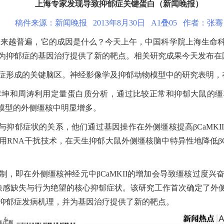
上海专家发现导致抑郁症关键蛋白（新闻晚报）
稿件来源：新闻晚报 2013年8月30日 A1叠05 作者：张骞
来越普遍，它的成因是什么？今天上午，中国科学院上海生命科
抑郁症的基因治疗提供了新的靶点。相关研究成果今天发布在国际著
形成的关键脑区。神经影像学及抑郁动物模型中的研究表明，
和周涛利用定量蛋白质分析，通过比较正常和抑郁大鼠的缰核，
物模型的外侧缰核中明显增多。
与抑郁症状的关系，他们通过基因操作在外侧缰核提高βCaMK
RNA干扰技术，在天生抑郁大鼠外侧缰核脑中特异性地降低βC
即在外侧缰核神经元中βCaMKII的增加会导致缰核过度兴
快感缺失与行为绝望的核心抑郁症状。该研究工作首次确定了外侧缰
抑郁症发病机理，并为基因治疗提供了新的靶点。