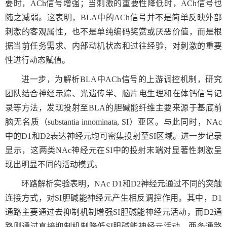
要时，
ACh
信号增强；当刺激的重要性降低时，
ACh
信号也
随之减弱。这表明，
BLA
中的
ACh
信号并不是简单反映外部
刺激的客观属性，也不是单纯编码奖赏或厌恶价值，而是根
据当前任务需求、内部动机状态和过往经验，对刺激的重要
性进行动态赋值。
进一步，为解析
BLA
中
ACh
信号的上游调控机制，研究
团队结合神经示踪、光遗传学、脑片电生理和在体钙信号记
录等方法，发现投射至
BLA
的胆碱能纤维主要来源于基底前
脑无名质（
substantia innominata, SI
）亚区。与此同时，
NAc
中的
D1
和
D2
表达神经元均可密集投射至
SI
区域。进一步记录
显示，这两类
NAc
神经元在
SI
中的投射末端对显著性刺激呈
现出明显不同的活动模式。
环路解析实验表明，
NAc D1
和
D2
神经元通过不同的突触
连接方式，对
SI
胆碱能神经元产生相反调控作用。其中，
D1
通路主要通过去抑制机制增强
SI
胆碱能神经元活动，而
D2
通
路则通过直接抑制机制降低
SI
胆碱能神经元活动。两条通路