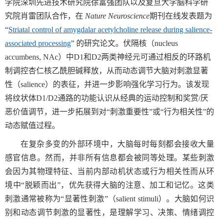
学院深圳先进技术研究院徐富强团队以及复旦大学脑科学研
究院肖雷团队合作，在
Nature Neuroscience
期刊在线发表题为
“
Striatal control of amygdalar acetylcholine release during salience-
associated processing
”
的研究论文。伏隔核（
nucleus
accumbens, NAc
）中
D1
和
D2
两类神经元可通过相反的环路机
制调控杏仁核乙酰胆碱释放，从而动态调节大脑对刺激显著
性（
salience
）的表征，并进一步影响强化学习行为。该发现
将纹状体
D1/D2
通路的功能认识从经典的运动控制和奖赏
/
厌
恶价值调节，进一步拓展到对“刺激重要性”或“行为相关性”的
动态赋值过程。
在复杂多变的外部环境中，大脑每时每刻都会接收大量
感官信息。然而，并非所有信息都会被同等处理。某些刺激
会因为其物理特征、当前内部动机状态或行为相关性而从环
境中“脱颖而出”，优先获得大脑的注意、加工和记忆。这类
刺激通常被称为“显著性刺激”（
salient stimuli
）。大脑如何识
别和动态调节刺激的显著性，是理解学习、决策、情绪调控