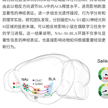
由此以相反方向调节
BLA
中的
ACh
释放水平，进而影响刺激
显著性的神经表征。进一步结合光遗传操控、行为学分析和
药理学实验，研究团队发现，分别操控
NAc D1
或
D2
神经元到
SI
区域的投射末端，可以相反地影响小鼠在偶联学习任务中
的学习进程。这一结果说明，
NAc–SI–BLA
环路不仅参与显
著性信息的神经表征，也直接影响动物如何根据重要经验更
新行为。