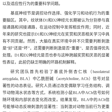
以及适应性行为的重要科学问题。
基底神经节是调控动作选择、强化学习和动机行为的重
要脑区。其中，纹状体
D1
和
D2
神经元长期被认为分别参与直
接通路和间接通路，在运动控制中发挥相反作用；同时，近
年来的研究也提示
D1
和
D2
神经元在奖赏和厌恶相关学习中具
有不同贡献。然而，大脑在真实环境中并不只需要判断刺激
是“好”还是“坏”，还需要判断刺激是否“重要”、是否值得优先
处理。
D1
和
D2
神经元是否也参与这种跨越奖赏和厌恶的显著
性表征，此前仍缺乏明确的环路机制解释。
研究团队首先检验了基底外侧杏仁核（
basolateral
amygdala, BLA
）中乙酰胆碱（
acetylcholine, ACh
）信号对显
著性的动态表征。研究人员通过改变偶联学习任务结构、调
节动物渴水状态等方式，系统检测小鼠
BLA
中
ACh
信号如何
随环境和内部状态变化而改变。结果发现，
BLA
中的
ACh
信
号能够动态反映刺激的显著性：当刺激对动物当前行为更重