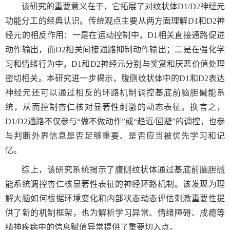
该研究的重要意义在于，它拓展了对纹状体
D1/D2
神经元
功能分工的经典认识。传统观点主要从两方面理解
D1
和
D2
神
经元的相反作用：一是在运动控制中，
D1
相关直接通路促进
动作输出，而
D2
相关间接通路抑制动作输出；二是在强化学
习和情绪行为中，
D1
和
D2
神经元分别与奖赏和厌恶价值处理
密切相关。本研究进一步揭示，腹侧纹状体中的
D1
和
D2
表达
神经元还可以通过相反的环路机制调控基底前脑胆碱能系
统，从而控制杏仁核对显著性刺激的动态表征。换言之，
D1/D2
通路不仅参与“做不做动作”或“趋近
/
回避”的调控，也参
与判断外界信息是否足够重要、是否应当被优先学习和记
忆。
综上，该研究系统揭示了腹侧纹状体通过基底前脑胆碱
能系统调控杏仁核显著性表征的神经环路机制。该发现为理
解大脑如何根据环境变化和内部状态动态评估刺激重要性提
供了新的机制框架，也为解析学习异常、情绪障碍、成瘾等
精神疾病中的信息赋值异常提供了重要切入点。