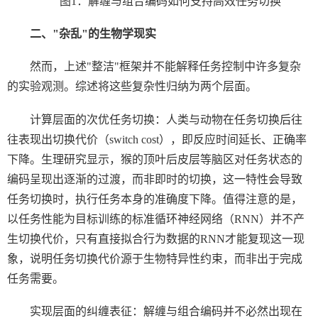
图
1
：解缠与组合编码如何支持高效任务切换
二、
"
杂乱
"
的生物学现实
然而，上述
"
整洁
"
框架并不能解释任务控制中许多复杂
的实验观测。综述将这些复杂性归纳为两个层面。
计算层面的次优任务切换：人类与动物在任务切换后往
往表现出切换代价（
switch cost
），即反应时间延长、正确率
下降。生理研究显示，猴的顶叶后皮层等脑区对任务状态的
编码呈现出逐渐的过渡，而非即时的切换，这一特性会导致
任务切换时，执行任务本身的准确度下降。值得注意的是，
以任务性能为目标训练的标准循环神经网络（
RNN
）并不产
生切换代价，只有直接拟合行为数据的
RNN
才能复现这一现
象，说明任务切换代价源于生物特异性约束，而非出于完成
任务需要。
实现层面的纠缠表征：解缠与组合编码并不必然出现在