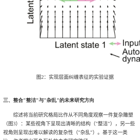
图
2
：实现层面纠缠表征的实验证据
三、整合
"
整洁
"
与
"
杂乱
"
的未来研究方向
综述将当前研究格局比作从不同角度观察一件复杂雕塑
（图
3
）：某些视角下呈现出清晰的结构（
"
整洁
"
），另一些
视角则呈现出难以解读的复杂性（
"
杂乱
"
）。基于这一类