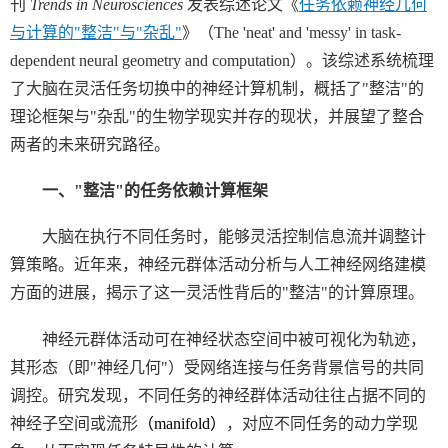
刊
Trends in Neurosciences
发表综述论文《
任务依赖神经几何
与计算的
"
整洁
"
与
"
杂乱
"
》（
The 'neat' and 'messy' in task-
dependent neural geometry and computation
）。该综述系统梳理
了大脑在灵活任务切换中的神经计算机制，概括了
"
整洁
"
的
理论框架与
"
杂乱
"
的生物学现实并存的现状，并展望了整合
两者的未来研究路径。
一、
"
整洁
"
的任务依赖计算框架
大脑在执行不同任务时，能够灵活控制信息流并调整计
算策略。近年来，神经元群体活动分析与人工神经网络建模
方面的进展，揭示了这一灵活性背后的
"
整洁
"
的计算原理。
神经元群体活动可在神经状态空间中被可视化为轨迹，
其形态（即
"
神经几何
"
）受网络连接与任务背景信号的共同
调控。研究发现，不同任务的神经群体活动往往占据不同的
神经子空间或流形
（
manifold
）
，对应不同任务的动力学现