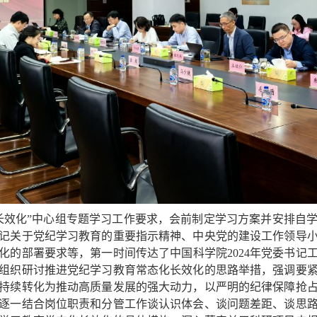
长效化”中心组专题学习工作要求，会前制定学习方案并安排自
记关于党纪学习教育的重要指示精神、中央党的建设工作领导
化的部署要求等，第一时间传达了中国科学院
2024
年党委书记
组织研讨推进党纪学习教育常态化长效化的思路举措，强调要
持续转化为推动高质量发展的强大动力，以严明的纪律保障抢
逐一结合岗位职责和分管工作谈认识体会、谈问题差距、谈思