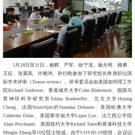
5
月
28
日至
31
日，杨辉、严军、徐宁龙、杨天明、顾勇、
王征、张翼凤、许晓鸿、孙衍刚参加了研究组长终身职位国
际学术评审（
Tenure review
）。评审委员会由美国加州理工学
院
Richard Anderson
、香港城市大学
Colin Blakemore
、德国马
普神经科学研究所
Tobias Bonhoeffer
、北京大学
Heping
Cheng
、法国
NeuroSpin
的
Stanislas Dehaene
、美国哈佛大学
Catherine Dulac
、美国斯坦福大学
Liqun Luo
、法兰西公学院
Alain Prochiantz
、美国纽约大学
Richard Tsien
和香港科技大学
Mingjie Zhang
等
10
位院士组成。由于
COVID-19
疫情，会议以