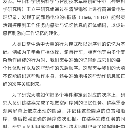
发表。中国科学院脑科学与智能技术卓越创新中心（神经科
学研究所）王立平研究组通过在清醒猕猴上进行高通量电生
理记录，发现了局部场电位的
θ
振荡（
Theta, 4-8 Hz
）能够灵
活调控序列工作任务内感觉与记忆信息的群体编码，以促进
感官刺激向工作记忆的转化。
人类日常生活中大量的行为模式都以对序列的记忆为基
础。例如为了学会广播体操，骑自行车，弹吉他等由多个复
杂动作组成的行为时，我们需要准确的记得组成它们的每一
个具体动作以及这些动作的先后顺序。这就需要我们的大脑
不仅能编码这些动作本身，还要准确地将这些动作信息和正
确的次序关联起来。
为了研究大脑如何把多个事件绑定到对应的次序上，研
究人员训练猕猴完成了视觉空间序列的记忆任务。猕猴需要
观察屏幕上依次出现的圆点，并记住这些圆点的位置和顺
序，随后按照正确的顺序依次汇报。在猕猴完成任务的同
时，研究人员利用高通量电生理技术同时记录了猕猴额叶中