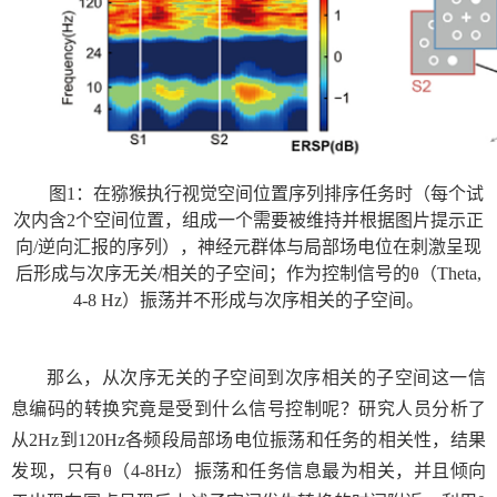
图
1
：在猕猴执行视觉空间位置序列排序任务时（每个试
次内含
2
个空间位置，组成一个需要被维持并根据图片提示正
向
/
逆向汇报的序列），神经元群体与局部场电位在刺激呈现
后形成与次序无关
/
相关的子空间；作为控制信号的
θ
（
Theta,
4-8 Hz
）振荡并不形成与次序相关的子空间。
那么，从次序无关的子空间到次序相关的子空间这一信
息编码的转换究竟是受到什么信号控制呢？研究人员分析了
从
2Hz
到
120Hz
各频段局部场电位振荡和任务的相关性，结果
发现，只有
θ
（
4-8Hz
）振荡和任务信息最为相关，并且倾向