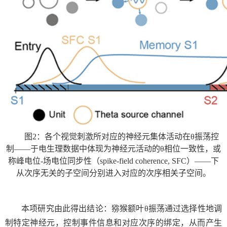
图
2
：各个视觉刺激所对应的神经元集体活动在
θ
振荡控
制——于电生理数据中体现为神经元活动的
θ
相位一致性，或
称峰电位
-
场电位同步性（
spike-field coherence, SFC
）——下
从次序无关的子空间分别进入对应的次序相关子空间。
本项研究由此得出结论：猕猴额叶
θ
振荡通过选择性地调
制特定神经元，控制事件信息和对应次序的绑定，从而产生