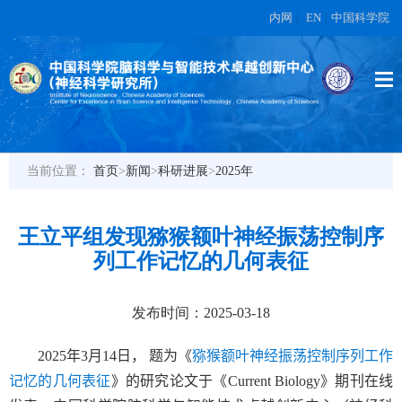
内网
|
EN
|
中国科学院
当前位置：
首页
>
新闻
>
科研进展
>
2025年
王立平组发现猕猴额叶神经振荡控制序
列工作记忆的几何表征
发布时间：2025-03-18
2025
年
3
月
14
日， 题为《
猕猴额叶神经振荡控制序列工作
记忆的几何表征
》的研究论文于《
Current Biology
》期刊在线