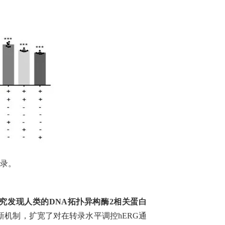
转录。
究发现人类的DNA拓扑异构酶2相关蛋白
新机制，扩宽了对在转录水平调控hERG通