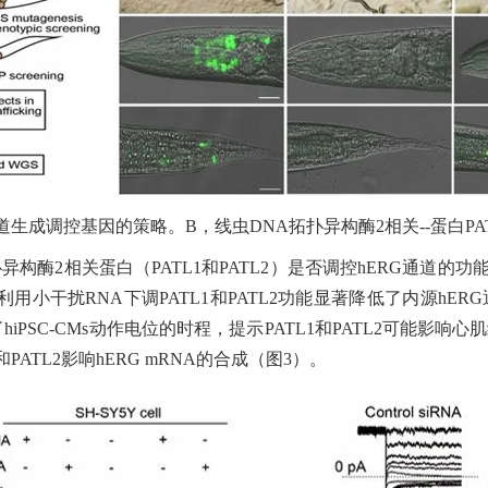
3通道生成调控基因的策略。B，线虫DNA拓扑异构酶2相关--蛋白PAT
酶2相关蛋白（PATL1和PATL2）是否调控hERG通道的
，利用小干扰RNA下调PATL1和PATL2功能显著降低了内源h
了hiPSC-CMs动作电位的时程，提示PATL1和PATL2可能
ATL2影响hERG mRNA的合成（图3）。