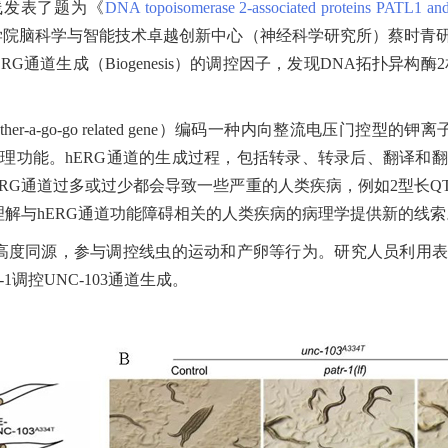
线发表了题为《
DNA topoisomerase 2-associated proteins PATL1 an
学院脑科学与智能技术卓越创新中心（神经科学研究所）蔡时青
道生成（Biogenesis）的调控因子，发现DNA拓扑异构酶2相
n ether-a-go-go related gene）编码一种内向整流电压
理功能。hERG通道的生成过程，包括转录、转录后、翻译和
ERG通道过多或过少都会导致一些严重的人类疾病，例如2型长Q
理解与hERG通道功能障碍相关的人类疾病的病理学提供新的线索
道高度同源，参与调控线虫的运动和产卵等行为。研究人员利用表达
1调控UNC-103通道生成。