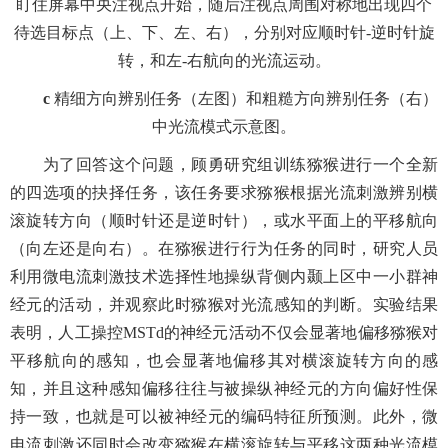
盯住屏幕中央注视点开始，随后注视点周围对称地出现四个
待选目标点（上、下、左、右），分别对应顺时针
-
逆时针旋
转，和左
-
右航向的光流运动。
c
精细方向辨别任务（左图）和粗糙方向辨别任务（右）
中光流模式示意图。
为了回答这个问题，顾勇研究组训练猕猴进行一个全新
的四选项的抉择任务，该任务要求猕猴根据光流刺激辨别横
滚旋转方向（顺时针还是逆时针），或水平面上的平移航向
（向左还是向右）。在猕猴进行行为任务的同时，研究人员
利用微电流刺激技术选择性地操纵背侧内颞上区中一小群神
经元的活动，并观察此时猕猴对光流感知的判断。实验结果
表明，人工操控
MSTd
的神经元活动不仅会显著地偏移猕猴对
平移航向的感知，也会显著地偏移其对横滚旋转方向的感
知，并且这种感知偏移往往与被操纵神经元的方向偏好性保
持一致，也就是可以被神经元的编码特征所预测。此外，微
电流刺激还同时会改变猕猴在横滚旋转与平移这两种光流模