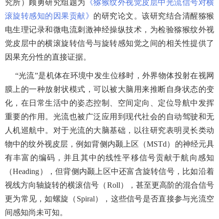
究所）顾勇研究组题为
《猕猴纹外视觉皮层中光流信号对横
滚旋转感知的因果贡献》
的研究论文。该研究结合清醒猕猴
电生理记录和微电流刺激神经操纵技术，为检验猕猴纹外视
觉皮层中的横滚旋转信号与旋转感知觉之间的相关性提供了
因果充分性的直接证据。
“光流”是机体在环境中发生位移时，外界物体投射在视网
膜上的一种放射状模式，可以被大脑用来推断自身状态的变
化，在日常生活中的姿态控制、空间定向、定位导航中发挥
重要的作用。光流也被广泛应用到现代社会的自动驾驶和无
人机巡航中。对于光流的大脑基础，以往研究表明灵长类动
物中的纹外视皮层，例如背侧内颞上区（
MSTd
）的神经元具
有丰富的编码，并且其中的线性平移信号贡献于航向感知
（
Heading
），但背侧内颞上区中还富含旋转信号，比如沿着
视线方向轴旋转的横滚信号（
Roll
），甚至更高阶的混合信号
更为常见，如螺旋（
Spiral
），这些信号是否直接参与光流空
间感知尚未可知。