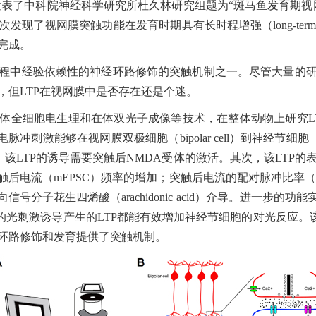
日发表了中科院神经科学研究所杜久林研究组题为“斑马鱼发育期
视网膜突触功能在发育时期具有长时程增强（long-term poten
完成。
程中经验依赖性的神经环路修饰的突触机制之一。尽管大量的
，但LTP在视网膜中是否存在还是个迷。
全细胞电生理和在体双光子成像等技术，在整体动物上研究LT
刺激能够在视网膜双极细胞（bipolar cell）到神经节细胞（retina
则不能；该LTP的诱导需要突触后NMDA受体的激活。其次，该LT
后电流（mEPSC）频率的增加；突触后电流的配对脉冲比率（
号分子花生四烯酸（arachidonic acid）介导。进一步的
的光刺激诱导产生的LTP都能有效增加神经节细胞的对光反应。
环路修饰和发育提供了突触机制。