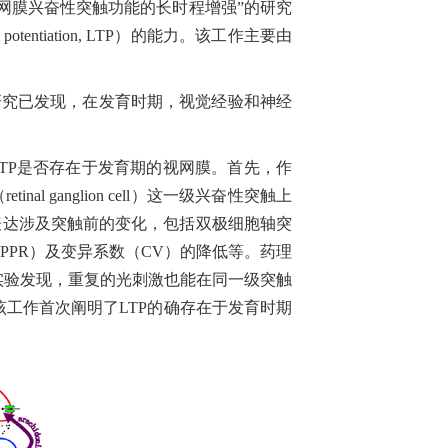
视网膜兴奋性突触功能的长时程增强”的研究
tiation, LTP）的能力。该工作主要由
研究已发现，在发育时期，视觉经验和神经
P是否存在于发育期的视网膜。首先，作
l ganglion cell）这一级兴奋性突触上
P的表达涉及突触前的变化，包括双极细胞轴突
PPR）及变异系数（CV）的降低等。药理
功能实验发现，重复的光刺激也能在同一级突触
该工作首次阐明了LTP的确存在于发育时期