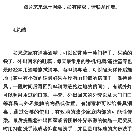
图片来来源于网络，如有侵权，请联系作者。
4.
总结
如果您家有消毒酒精，可以经常喷一喷门把手、买菜的
袋子、外出回来的鞋底，每天最常用的手机
/
电脑
/
遥控器等也
最好经常用酒精擦拭消毒。有
84
消毒液，可以隔天稀释后拖
地（
家中有小孩的话最好呆在没有
84
消毒的房间里
，保持通
风，一段时间后再回到
84
消毒液拖过地的房间）。有紫外灯
可以照射用过的口罩、手套、外出回来的外套以及大门门口
等容易与外界接触的物品或位置。有消毒柜可以给餐具消
毒，通过公筷的使用，有效地的减少家庭内部的可能性传
染。
最后提醒您外出回家或者接触外界来源的物品一定要及
时用抑菌洗手液或者抑菌皂洗手，并且是用标准的六步洗手