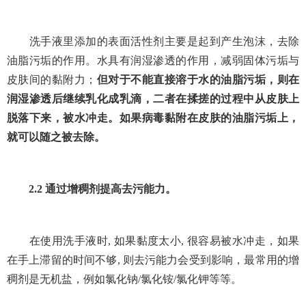
洗手液里添加的表面活性剂主要是起到产生泡沫，去除
油脂污垢的作用。水具有润湿渗透的作用，减弱固体污垢与
皮肤间的黏附力；
但对于不能直接溶于水的油脂污垢，则在
润湿渗透后继续乳化成乳滴，二者在揉搓的过程中从皮肤上
脱落下来，被水冲走。如果病毒黏附在皮肤的油脂污垢上，
就可以随之被去除。
2.2
通过增稠剂提高去污能力。
在使用洗手液时
,
如果黏度太小
,
很容易被水冲走，如果
在手上滞留的时间不够
,
则去污能力会受到影响，最常用的增
稠剂是无机盐，例如氯化钠
/
氯化铵
/
氯化钾等等。