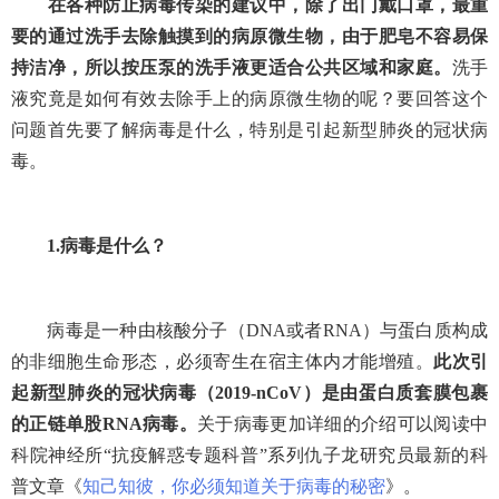
在各种防止病毒传染的建议中，除了出门戴口罩，最重
要的通过洗手去除触摸到的病原微生物，由于肥皂不容易保
持洁净，所以按压泵的洗手液更适合公共区域和家庭。
洗手
液究竟是如何有效去除手上的病原微生物的呢？要回答这个
问题首先要了解病毒是什么，特别是引起新型肺炎的冠状病
毒。
1.
病毒是什么？
病毒是一种由核酸分子（
DNA
或者
RNA
）与蛋白质构成
的非细胞生命形态，必须寄生在宿主体内才能增殖。
此次引
起新型肺炎的冠状病毒（
2019-nCoV
）是由蛋白质套膜包裹
的正链单股
RNA
病毒。
关于病毒更加详细的介绍可以阅读中
科院神经所“抗疫解惑专题科普”系列仇子龙研究员最新的科
普文章《
知己知彼，你必须知道关于病毒的秘密
》。