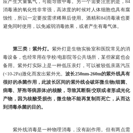
应产生大量氯气，可能导致中毒。另一个需要注意的是，
84
消毒液的氧化性非常强，高浓度的时候对人体细胞也具有腐
蚀性，所以一定要按需求稀释后使用。酒精和
84
消毒液也要
避免同时使用，以免减弱消毒效果，或者产生有毒气体。
第三类：紫外灯。
紫外灯是生物实验室和医院常见的消
毒设备，也经常用在学校
/
电影院等公共场所，某些家庭也会
备用。
紫外灯实际上是一种低压汞灯，可以被较低汞蒸汽压
(<10-2Pa)
激化而发出
紫外光
。
波长
250nm-260m
的紫外线具有
很好的杀菌作用，此波长区间的紫外线会破坏微生物
(
细菌、
病毒、芽孢等病原体
)
的核酸，导致其断裂
/
交联或者形成光化
产物，因为核酸受损伤，微生物不能再复制而死亡，从而达
到消毒杀菌的目的。
紫外线消毒是一种物理消毒，没有副作用。但有两点需