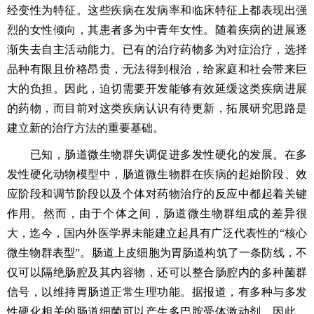
经变性为特征。这些疾病在发病率和临床特征上都表现出强
烈的女性倾向，其患者多为中青年女性。随着疾病的进展逐
渐失去自主活动能力。已有的治疗药物多为对症治疗，选择
品种有限且价格昂贵，无法得到根治，给家庭和社会带来巨
大的负担。因此，迫切需要开发能够有效延缓这类疾病进展
的药物，而目前对这类疾病认识有待更新，拓展研究思路是
建立新的治疗方法的重要基础。
已知，肠道微生物群失调促进多发性硬化的发展。在多
发性硬化动物模型中，肠道微生物群在疾病的起始阶段、效
应阶段和调节阶段以及个体对药物治疗的反应中都起着关键
作用。然而，由于个体之间，肠道微生物群组成的差异很
大，迄今，国内外医学界未能建立起具有广泛代表性的
“核心
微生物群表型”。肠道上皮细胞为胃肠道构筑了一条防线，不
仅可以隔绝肠腔及其内容物，还可以整合肠腔内的多种菌群
信号，以维持胃肠道正常生理功能。据报道，有多种与多发
性硬化相关的肠道细菌可以产生多巴胺受体激动剂，因此，