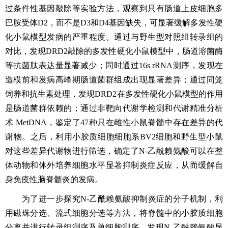
过条件性基因敲除等实验方法，观察到只有肠道上皮细胞多
巴胺受体
D2，而不是D3和D4基因缺失，可显著缓解多发性硬
化小鼠模型发病的严重程度。通过与野生型对照组转录组的
对比，发现DRD2敲除的多发性硬化小鼠模型中，肠道溶菌酶
等抗菌肽表达量显著减少；同时通过16s
rRNA测序，发现在
造模前和发病高峰期肠道菌群组成出现显著差异；通过同笼
饲养和抗生素处理，发现DRD2在多发性硬化小鼠模型的作用
是肠道菌群依赖的；通过非靶向代谢学检测和代谢精准分析
术 MetDNA，鉴定了47种只在雌性小鼠脊髓中存在差异的代
谢物。之后，利用小胶质细胞细胞系BV2细胞和野生型小鼠
对这些差异代谢物进行筛选，确定了N-乙酰赖氨酸可以在整
体动物和体外培养细胞水平显著抑制炎症反应，从而缓解自
身免疫性脑脊髓炎的发病。
为了进一步探究
N-乙酰赖氨酸抑制炎症的分子机制，利
用磁
珠
分选、流式细胞分选等方法，将脊髓中的小胶质细胞
分离并进行转录组测序及单细胞测序。发现
N-乙酰赖氨酸显