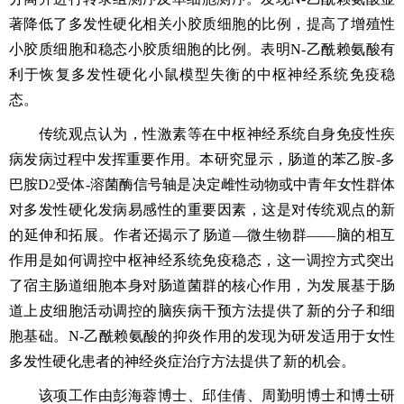
著降低了多发性硬化相关小胶质细胞的比例，提高了增殖性
小胶质细胞和稳态小胶质细胞的比例。表明N-乙酰赖氨酸有
利于恢复多发性硬化小鼠模型失衡的中枢神经系统免疫稳
态。
传统观点认为，性激素等在中枢神经系统自身免疫性疾
病发病过程中发挥重要作用。本研究显示，肠道的苯乙胺
-多
巴胺D
2
受体
-溶菌酶信号轴是决定雌性动物或中青年女性群体
对多发性硬化发病易感性的重要因素，这是对传统观点的新
的延伸和拓展。作者还揭示了肠道—微生物群——脑的相互
作用是如何调控中枢神经系统免疫稳态，这一调控方式突出
了宿主肠道细胞本身对肠道菌群的核心作用，为发展基于肠
道上皮细胞活动调控的脑疾病干预方法提供了新的分子和细
胞基础。N-乙酰赖氨酸的抑炎作用的发现为研发适用于女性
多发性硬化患者的神经炎症治疗方法提供了新的机会。
该项工作由彭海蓉博士、邱佳倩、周勤明博士和博士研