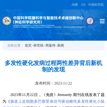
内网
|
EN
|
中国科学院
当前位置：
首页
>
研究组
>
周嘉伟
>
新闻
多发性硬化发病过程两性差异背后新机
制的发现
发布时间：2023-11-22
2023年11月22日，
《
免疫
》
Immunity
期刊在线发表了题
为《
肠道上皮细胞多巴胺受体信号驱动雌性多发性硬化小鼠