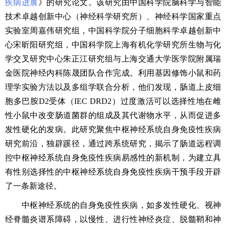
疾病进展
》的研究论文。该研究由中国科学院脑科学与智能
技术卓越创新中心（神经科学研究所）、神经科学国家重点
实验室周嘉伟研究组
，
中国科学院分子细胞科学卓越创新中
心宋昕阳研究组
，
中国科学院上海有机化学研究所生物与化
学交叉研究中心朱正江研究组与上海交通大学医学院附属瑞
金医院神经内科陈晟团队合作完成。利用基因修饰小鼠和药
理学实验方法以及多组学联合分析，他们发现，肠道上皮细
胞多巴胺
D2受体（IEC DRD2）过度激活可以选择性地在雌
性小鼠中改变肠道菌群的组成及其代谢物水平，从而促进多
发性硬化的发病。此研究
聚焦
中枢神经系统自身免疫性疾病
研究
前沿
，独辟蹊径，通过跨系统研究，揭示了肠道远程调
控中枢神经系统自身免疫性疾病易感性的新机制，为建立具
有性别选择性的中枢神经系统自身免疫性疾病干预手段开辟
了一条新途径。
中枢神经系统的自身免疫性疾病，如多发性硬化、视神
经脊髓炎谱系障碍，以慢性、进行性神经炎症、脱髓鞘和神