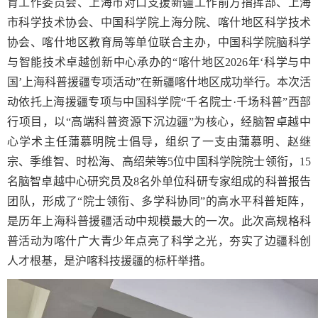
育工作委员会、上海市对口支援新疆工作前方指挥部、上海
市科学技术协会、中国科学院上海分院、喀什地区科学技术
协会、喀什地区教育局等单位联合主办，中国科学院脑科学
与智能技术卓越创新中心承办的“喀什地区
2026
年‘科学与中
国’上海科普援疆专项活动”在新疆喀什地区成功举行。本次活
动依托上海援疆专项与中国科学院“千名院士
·
千场科普”西部
行项目，以“高端科普资源下沉边疆”为核心，经脑智卓越中
心学术主任蒲慕明院士倡导，组织了一支由蒲慕明、赵继
宗、季维智、时松海、高绍荣等
5
位中国科学院院士领衔，
15
名脑智卓越中心研究员及
8
名外单位科研专家组成的科普报告
团队，形成了“院士领衔、多学科协同”的高水平科普矩阵，
是历年上海科普援疆活动中规模最大的一次。此次高规格科
普活动为喀什广大青少年点亮了科学之光，夯实了边疆科创
人才根基，是沪喀科技援疆的标杆举措。