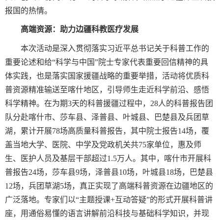
报国的热情。
高端资源：助力边疆科教医疗发展
本次活动是深入贯彻落实习近平总书记关于科普工作的
重要论述和给“科学与中国”院士专家代表重要回信精神的具
体实践，也是落实国家援疆战略的重要举措，活动将优质科
普资源精准输送至喀什地区，引导师生走近科学前沿、感悟
科学精神。在为期
3
天的科普援疆过程中，
28
人的科普报告团
队分赴喀什市、莎车县、泽普县、叶城县、巴楚县及兵团草
湖，累计开展
78
场高质量科普报告，其中院士报告
14
场，覆
盖当地大学、医院、中学及党政机关共
75
家单位，惠及师
生、医护人员及基层干部超过
1.5
万人。其中，喀什市开展科
普报告
24
场，莎车县
9
场，泽普县
10
场，叶城县
18
场，巴楚县
12
场，兵团草湖
5
场，真正实现了高端科普资源在边疆地区的
广泛落地。专家们以“主题授课
+
互动答疑”的形式开展科普讲
座，用通俗易懂的语言讲解前沿科技与基础科学知识，并现