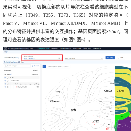
果实时可视化，切换底部的切片导航栏查看该细胞类型在不
同切片上（
T349
、
T355
、
T373
、
T365
）对应的特定脑区（
Pmot-V
、
MYmot-VII
、
MYmot-XII/DMX
、
MYmot-AMB
）上
的分布特征并提供丰富的交互操作；基因页面搜索
Slc5a7
，同
理可查看该基因的表达强度（如图
5,
图
6
）。