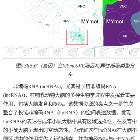
图
5 Slc5a7
（基因）在
MYmot-VII
脑区特异性细胞类型分
布
非编码
RNA (ncRNAs)
，尤其是长链非编码
RNA
(lncRNAs)
，在哺乳动物大脑的多种生物学过程中发挥着重要
作用，包括大脑发育和疾病。该数据资源的亮点之一是首次
整合了长链非编码
RNA
（
lncRNA
）的空间表达数据，发现
lncRNAs
的表达在成年小鼠大脑中具有区域选择性，在发育中
的小鼠大脑呈现出时空动态性。为理解这些
lncRNAs
在大脑不
同区域中的作用提供了新的线索，并为神经疾病与
ncRNAs
相