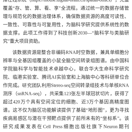
覆盖“存、管、算、看、享”全流程。通过统一的数据存储管
理与规范化的数据治理体系，确保数据资源的高度可读性、
一致性、可靠性与可复用性，为脑科学研究提供系统性的数
据支撑。此项工作得到了科技创新
2030—“
脑科学与类脑研
究”重大项目资助。
该数据资源是整合非编码
RNA
时空数据，兼具单细胞分
辨率与全基因组覆盖的小鼠全脑空间转录组图谱。由
中国科
学院脑科学与智能技术卓越中心，联合华大生命科学研究
院、临港实验室、腾讯
AI
实验室和上海脑中心等科研单位合
作完成。
研究团队利用
Stereo-seq
空间转录组技术与单核
RNA
测序（
snRNA-seq
），共采集
123
张左半球冠状切片，获得了
超过
420
万个具有空间定位的细胞、近
3
万个基因高精度图
谱。这不仅为脑区功能解读提供了基础“地形图”，更为寻找
疾病易感区与潜在干预靶点提供了前所未有的“坐标系”。该
研究成果发表在
Cell Press
细胞出版社旗下
Neuron
期刊