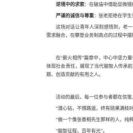
逆境中的求索
：在破庙中借助显微镜
严谨的诚信与尊重
：张老拒绝在学生
这场对话让青年人深刻感悟到，老一
需求融合，在攀登业务制高点的过程中摆
在“薪火相传”篇章中，中心中坚力量
体现社会责任，展现了当代脑智人传承前
题、创造贡献的有用之人。
活动的最后，每一位参与者都在信笺
“
潜心钻，不惧路遥，终有硕果满枝时
“
做一个像张香桐先生那样的人，纯粹
“
脑智征程，百年有光”。