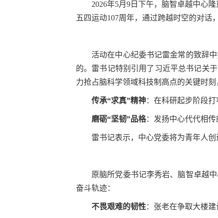
2026
年
5
月
9
日下午，脑智卓越中心隆
五四运动
107
周年，通过跨越时空的对话，
活动在中心纪委书记雷金常的致辞中
的。雷书记特别引用了习近平总书记关于
力抢占脑科学领域科技制高点的关键时刻
传承“求真”精神
：在科研起步阶段打
磨砺“坚韧”品格
：发扬中心代代相传
雷书记表示，中心党委将为青年人创
原脑所党委书记李秀岩、脑智卓越中
奋斗轨迹：
不畏艰难的韧性
：张老在争取大楼建