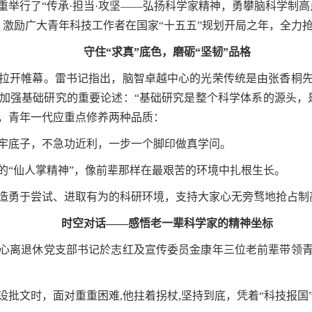
重举行了“传承
·
担当
·
攻坚——弘扬科学家精神，勇攀脑科学制高
激励广大青年科技工作者在国家“十五五”规划开局之年，全力
守住“求真”底色，磨砺“坚韧”品格
拉开帷幕。雷书记指出，脑智卓越中心的光荣传统是由张香桐
加强基础研究的重要论述：“基础研究是整个科学体系的源头，
，青年一代应重点修养两种品质：
牢底子，不急功近利，一步一个脚印做真学问。
的“仙人掌精神”，像前辈那样在最艰苦的环境中扎根生长。
造勇于尝试、进取有为的科研环境，支持大家心无旁骛地抢占制
时空对话——感悟老一辈科学家的精神坐标
心离退休党支部书记於志红及宣传委员金康年三位老前辈带领
设批文时，面对重重困难
,
他拄着拐杖
,
坚持到底，凭着“科技报国