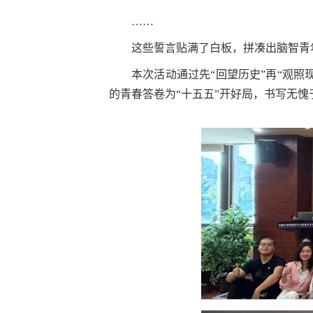
……
这些誓言贴满了白板，拼凑出脑智青
本次活动通过先“回望历史”再“观
的青春答卷为“十五五”开好局，书写无