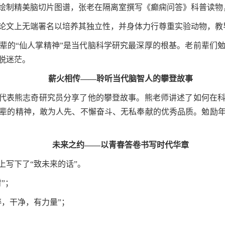
绘制精美脑切片图谱，张老在隔离室撰写《癫痫问答》科普读物，
论文上无端署名以培养其独立性，并身体力行尊重实验动物，教
辈的“仙人掌精神”是当代脑科学研究最深厚的根基。老前辈们
脱迷茫。
薪火相传——聆听当代脑智人的攀登故事
代表
熊志奇研究员
分享了他的攀登故事。熊老师讲述了如何在
辈的精神，敢为人先、不懈奋斗、无私奉献的优秀品质。勉励
未来之约——以青春答卷书写时代华章
上写下了“致未来的话”。
”；
，干净，有力量”；