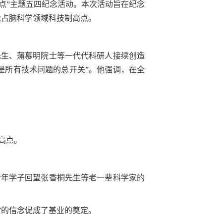
点”主题五四纪念活动。本次活动旨在纪念
抢占脑科学领域科技制高点。
先生、蒲慕明院士等一代代科研人接续创造
是所有技术问题的总开关”。他强调，在全
高点。
青年学子回望张香桐先生等老一辈科学家的
”的信念促成了基业的奠定。