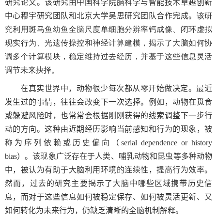
研究论文。该研究由中国科学院脑科学与智能技术卓越创新
中心穆宇研究团队和北京大学吴思研究团队合作完成。
该研
究利用斑马鱼幼鱼全脑尺度单细胞分辨率钙成像、闭环虚拟
现实行为、光遗传操控和神经计算建模，揭示了大脑如何协
调多个计算模块，稳定维持过去经历，并基于这些信息灵活
调节未来抉择。
在真实世界中，动物很少每次都从零开始做决定。最近
发生过的事情，往往会改变下一次选择。例如，动物在觅食
或躲避风险时，也常常会根据刚刚获得的线索调整下一步行
动的方向。这种由近期经历影响当前感知和行为的现象，被
称为序列依赖或历史偏向（
serial dependence or history
bias
）。该现象广泛存在于人类、哺乳动物和昆虫等多种动物
中，被认为有助于大脑利用环境的连续性，提高行为效率。
然而，过去的研究主要揭示了大脑中哪些区域携带历史信
息，而对于这些信息如何被稳定保存、如何被灵活更新、又
如何转化为未来行为，仍缺乏清晰的全脑机制解释。