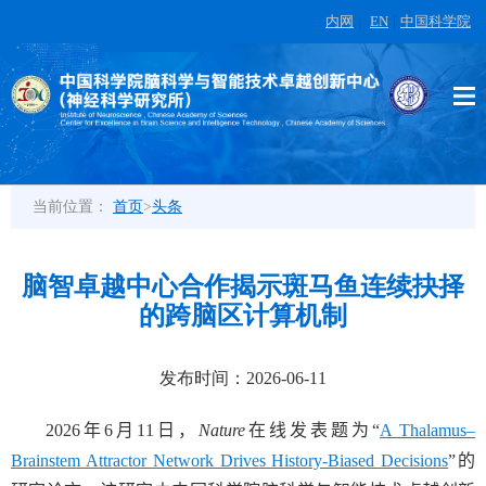
内网
|
EN
|
中国科学院
当前位置：
首页
>
头条
脑智卓越中心合作揭示斑马鱼连续抉择
的跨脑区计算机制
发布时间：2026-06-11
2026
年
6
月
11
日，
Nature
在线发表题为“
A Thalamus–
Brainstem Attractor Network Drives History-Biased Decisions
”
的