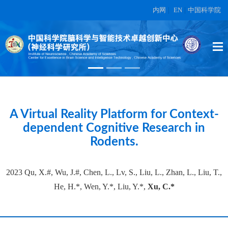
内网
|
EN
|
中国科学院
High-dimensional topographic
organization of visual features in the
primate temporal lobe.
在另外数据表中
A Virtual Reality Platform for Context-
dependent Cognitive Research in
Rodents.
2023 Qu, X.#, Wu, J.#, Chen, L., Lv, S., Liu, L., Zhan, L., Liu, T.,
He, H.*, Wen, Y.*, Liu, Y.*,
Xu, C.*