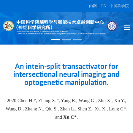
内网
|
EN
|
中国科学院
High-dimensional topographic
organization of visual features in the
primate temporal lobe.
在另外数据表中
An intein-split transactivator for
intersectional neural imaging and
optogenetic manipulation.
2020 Chen H.#, Zhang X.#, Yang R., Wang G., Zhu X., Xu Y.,
Wang D., Zhang N., Qiu S., Zhan L., Shen Z., Xu X., Long G*.
and
Xu C*
.