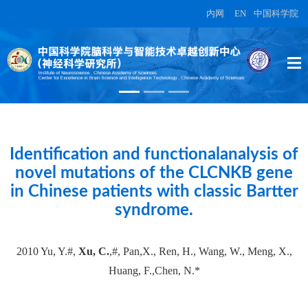
内网
|
EN
|
中国科学院
High-dimensional topographic
organization of visual features in the
primate temporal lobe.
在另外数据表中
Identification and functionalanalysis of
novel mutations of the CLCNKB gene
in Chinese patients with classic Bartter
syndrome.
2010 Yu, Y.#,
Xu, C.
,#, Pan,X., Ren, H., Wang, W., Meng, X.,
Huang, F.,Chen, N.*