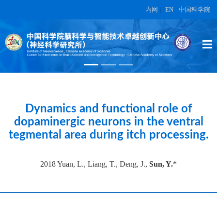
内网
|
EN
|
中国科学院
High-dimensional topographic
organization of visual features in the
primate temporal lobe.
在另外数据表中
Dynamics and functional role of
dopaminergic neurons in the ventral
tegmental area during itch processing.
2018 Yuan, L., Liang, T., Deng, J.,
Sun, Y.
*