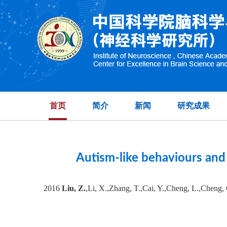
High-dimensional 
首页
简介
新闻
研究成果
Autism-like behaviours an
2016
Liu, Z.
,Li, X.,Zhang, T.,Cai, Y.,Cheng, L.,Cheng,