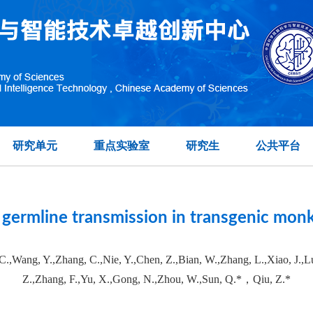
topographic organization of visual features in the prim
在另外数据表中
研究单元
重点实验室
研究生
公共平台
d germline transmission in transgenic mo
 C.,Wang, Y.,Zhang, C.,Nie, Y.,Chen, Z.,Bian, W.,Zhang, L.,Xiao, J.,
Z.,Zhang, F.,Yu, X.,Gong, N.,Zhou, W.,Sun, Q.*，Qiu, Z.*