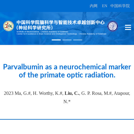
内网
|
EN
|
中国科学院
A small-molecule screen identifies
novel aging modulators by targeting
5-HT/DA signaling pathway
在另外数据表中
Parvalbumin as a neurochemical marker
of the primate optic radiation.
2023 Ma, G.#, H. Worthy, K.#,
Liu, C.
, G. P. Rosa, M.#, Atapour,
N.*