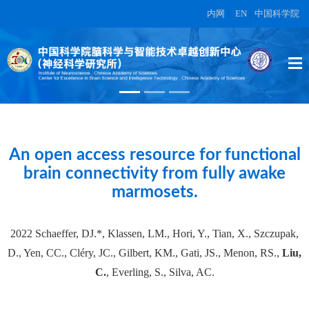
内网
|
EN
|
中国科学院
High-dimensional topographic
organization of visual features in the
primate temporal lobe.
在另外数据表中
An open access resource for functional
brain connectivity from fully awake
marmosets.
2022 Schaeffer, DJ.*, Klassen, LM., Hori, Y., Tian, X., Szczupak,
D., Yen, CC., Cléry, JC., Gilbert, KM., Gati, JS., Menon, RS.,
Liu,
C.
, Everling, S., Silva, AC.