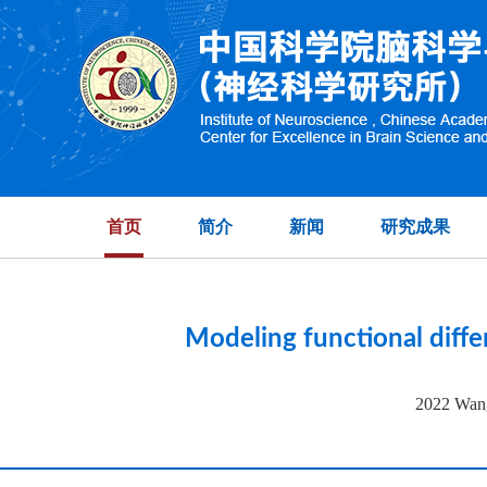
High-dimensional 
首页
简介
新闻
研究成果
Modeling functional diffe
2022 Wang,