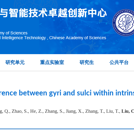
topographic organization of visual features in the prim
在另外数据表中
研究单元
重点实验室
研究生
公共平台
rence between gyri and sulci within intrin
 Q., Zhao, S., He, Z., Zhang, S., Jiang, X., Zhang, T., Liu, T.,
Liu, C