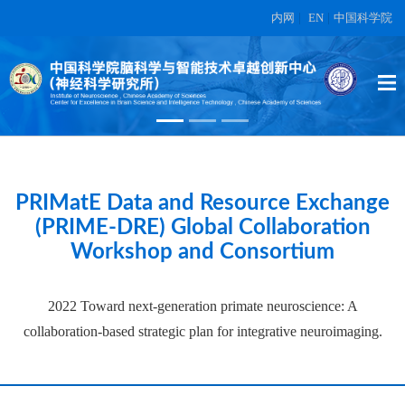
内网
|
EN
|
中国科学院
High-dimensional topographic
organization of visual features in the
primate temporal lobe.
在另外数据表中
PRIMatE Data and Resource Exchange
(PRIME-DRE) Global Collaboration
Workshop and Consortium
2022 Toward next-generation primate neuroscience: A
collaboration-based strategic plan for integrative neuroimaging.