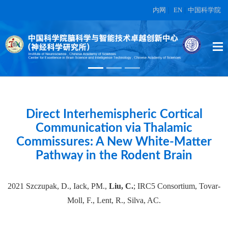
内网
|
EN
|
中国科学院
High-dimensional topographic
organization of visual features in the
primate temporal lobe.
在另外数据表中
Direct Interhemispheric Cortical
Communication via Thalamic
Commissures: A New White-Matter
Pathway in the Rodent Brain
2021 Szczupak, D., Iack, PM.,
Liu, C.
; IRC5 Consortium, Tovar-
Moll, F., Lent, R., Silva, AC.