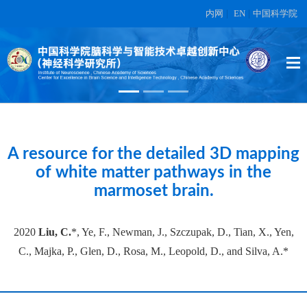
内网
|
EN
|
中国科学院
High-dimensional topographic
organization of visual features in the
primate temporal lobe.
在另外数据表中
A resource for the detailed 3D mapping
of white matter pathways in the
marmoset brain.
2020
Liu, C.
*, Ye, F., Newman, J., Szczupak, D., Tian, X., Yen,
C., Majka, P., Glen, D., Rosa, M., Leopold, D., and Silva, A.*