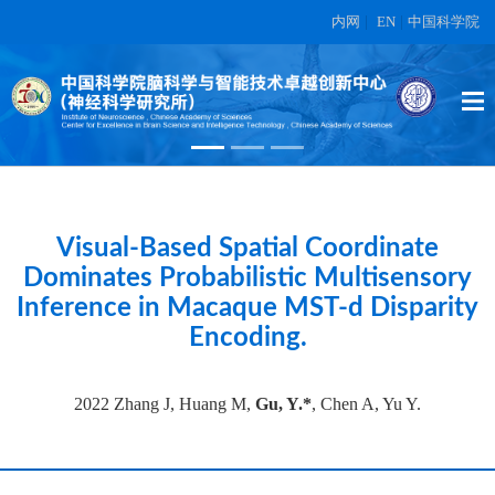
内网
|
EN
|
中国科学院
High-dimensional topographic
organization of visual features in the
primate temporal lobe.
在另外数据表中
Visual-Based Spatial Coordinate
Dominates Probabilistic Multisensory
Inference in Macaque MST-d Disparity
Encoding.
2022 Zhang J, Huang M,
Gu, Y.*
, Chen A, Yu Y.