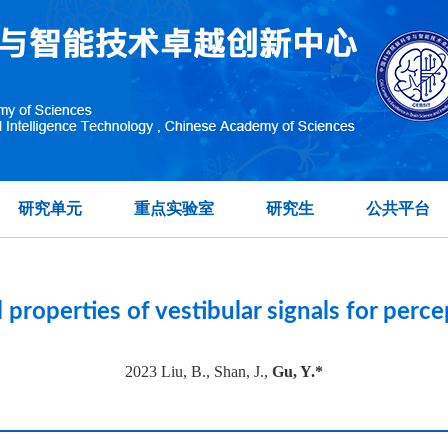
topographic organization of visual features in the prim
在另外数据表中
研究单元
重点实验室
研究生
公共平台
 properties of vestibular signals for perce
2023 Liu, B., Shan, J.,
Gu, Y.*