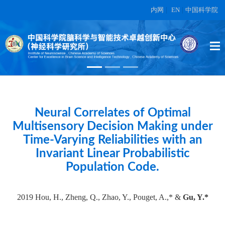
内网
|
EN
|
中国科学院
High-dimensional topographic
organization of visual features in the
primate temporal lobe.
在另外数据表中
Neural Correlates of Optimal
Multisensory Decision Making under
Time-Varying Reliabilities with an
Invariant Linear Probabilistic
Population Code.
2019 Hou, H., Zheng, Q., Zhao, Y., Pouget, A.,* &
Gu, Y.*