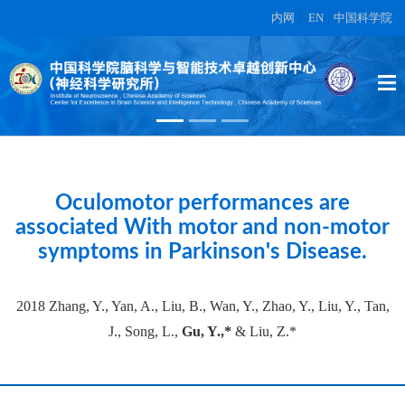
内网
|
EN
|
中国科学院
High-dimensional topographic
organization of visual features in the
primate temporal lobe.
在另外数据表中
Oculomotor performances are
associated With motor and non-motor
symptoms in Parkinson's Disease.
2018 Zhang, Y., Yan, A., Liu, B., Wan, Y., Zhao, Y., Liu, Y., Tan,
J., Song, L.,
Gu, Y.,*
& Liu, Z.*