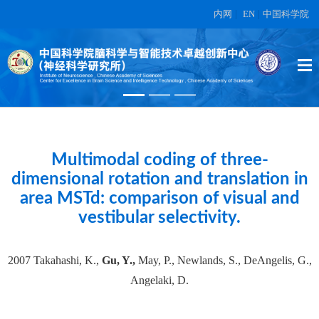
内网
|
EN
|
中国科学院
High-dimensional topographic
organization of visual features in the
primate temporal lobe.
在另外数据表中
Multimodal coding of three-
dimensional rotation and translation in
area MSTd: comparison of visual and
vestibular selectivity.
2007 Takahashi, K.,
Gu, Y.,
May, P., Newlands, S., DeAngelis, G.,
Angelaki, D.