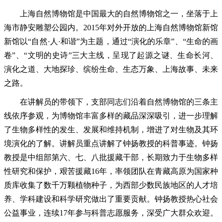
上海自然博物馆是中国最大的自然博物馆之一，坐落于上
海市静安雕塑公园内。
2015
年对外开放的上海自然博物馆新馆
新馆以“自然·人·和谐”为主题，通过“演化的乐章”、“生命的画
卷”、“文明的史诗”三大主线，呈现了起源之谜、生命长河、
演化之道、大地探珍、缤纷生命、生态万象、上海故事、未来
之路。
在讲解员的带领下，支部同志们沿着自然博物馆的三条主
线依序参观，为博物馆丰富多样的藏品深深吸引，进一步理解
了生物多样性的发生、发展和维持机制，增进了对生物及其环
境演化的了解。讲解员重点讲解了钟扬教授的科普事迹。钟扬
教授是中组部第六、七、八批援藏干部，长期致力于生物多样
性研究和保护，艰苦援藏
16
年，率领团队在青藏高原为国家种
质库收集了数千万颗植物种子，为西部少数民族地区的人才培
养、学科建设和科学研究做出了重要贡献。钟扬教授热心社会
公益事业，连续
17
年参与科普志愿服务，深受广大群众欢迎。