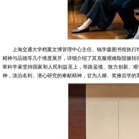
上海交通大学档案文博管理中心主任、钱学森图书馆执行馆长
精神与品德等几个维度展开，详细介绍了其克服艰难险阻辗转
辈科学家坚持国家和人民利益至上，筚路蓝缕、致力创新、艰
神，淡泊名利、潜心研究的奉献精神，甘为人梯、奖掖后学的