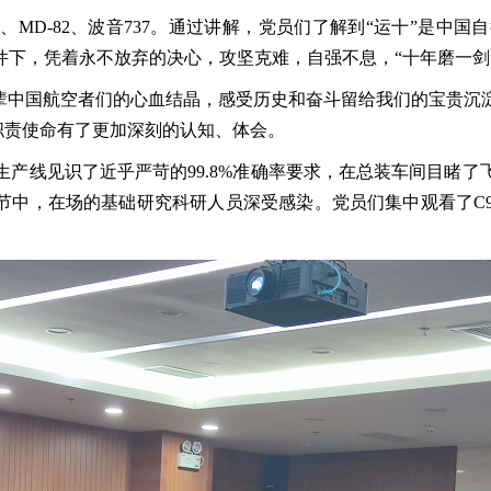
”、
MD-82
、波音
737
。通过讲解，党员们了解到“运十”是中国
件下，凭着永不放弃的决心，攻坚克难，自强不息，“十年磨一剑
一辈中国航空者们的心血结晶，感受历史和奋斗留给我们的宝贵沉
的职责使命有了更加深刻的认知、体会。
生产线见识了近乎严苛的
99.8%
准确率要求，在总装车间目睹了
细节中，在场的基础研究科研人员深受感染。党员们集中观看了
C