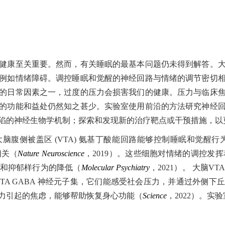
康至关重要。然而，有关睡眠的最基本问题仍未得到解答。大
例如情绪障碍。调控睡眠和觉醒的神经回路与情绪的调节密切
的日常因素之一，过度的压力会损害我们的健康。压力与临床
的功能和益处仍然知之甚少。实验室使用前沿的方法研究神经
陷的神经生物学机制；探索和发现新的治疗靶点或干预措施，
脑腹侧被盖区
(VTA)
氨基丁酸能回路能够控制睡眠和觉醒行
相关（
Nature Neuroscience
，
2019
）。这些细胞对情绪的调控发挥
和抑郁样行为的降低（
Molecular Psychiatry
，
2021
）。 大脑
VT
TA GABA
神经元子集，它们能感受社会压力，并通过外侧下丘
力引起的焦虑，能够帮助恢复身心功能（
Science
，
2022
）。实验