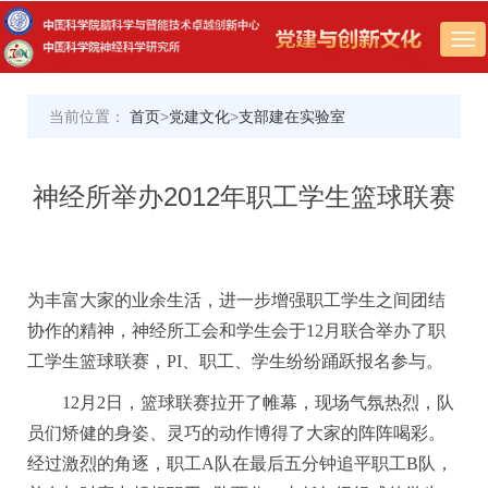
Tog
nav
当前位置：
首页
>
党建文化
>
支部建在实验室
神经所举办2012年职工学生篮球联赛
为丰富大家的业余生活，进一步增强职工学生之间团结
协作的精神，神经所工会和学生会于12月联合举办了职
工学生篮球联赛，PI、职工、学生纷纷踊跃报名参与。
12月2日，篮球联赛拉开了帷幕，现场气氛热烈，队
员们矫健的身姿、灵巧的动作博得了大家的阵阵喝彩。
经过激烈的角逐，职工A队在最后五分钟追平职工B队，