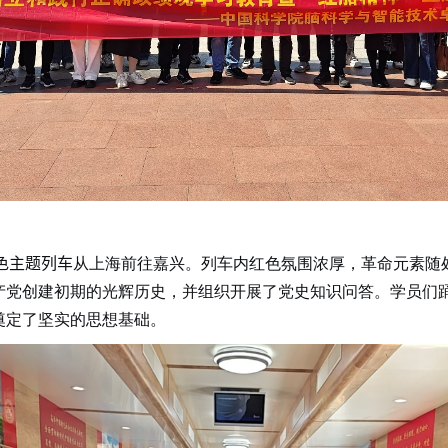
色主题列车
从上海前往嘉兴。列车内红色氛围浓厚，革命元素随
产党创建初期的光辉历史，并组织开展了党史知识问答。学员们
奠定了坚实的思想基础。