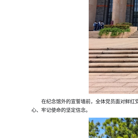
在纪念馆外的
宣誓墙
前，全体党员面对鲜红
心、牢记使命的坚定信念。