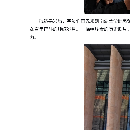
抵达嘉兴后，学员们首先来到
南湖革命纪念
女百年奋斗的峥嵘岁月。一幅幅珍贵的历史照片
力。