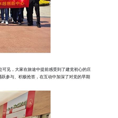
处可见，大家在旅途中提前感受到了建党初心的庄
踊跃参与、积极抢答，在互动中加深了对党的早期