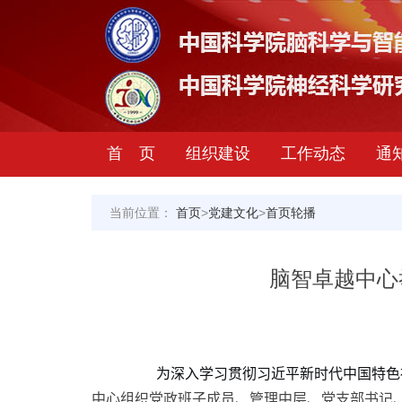
首 页
组织建设
工作动态
通
当前位置：
首页
>
党建文化
>
首页轮播
脑智卓越中心
为深入学习贯彻习近平新时代中国特色社会
中心组织党政班子成员、管理中层、党支部书记